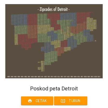
Poskod peta Detroit
print
system_update_alt
CETAK
TURUN