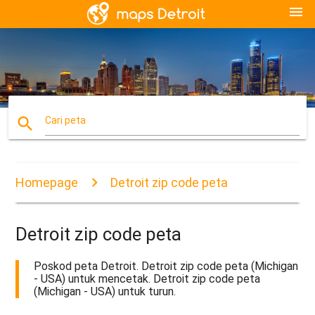
menu
search
Cari peta
Homepage
Detroit zip code peta
Detroit zip code peta
Poskod peta Detroit. Detroit zip code peta (Michigan
- USA) untuk mencetak. Detroit zip code peta
(Michigan - USA) untuk turun.