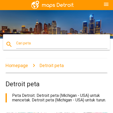
menu
search
Cari peta
Homepage
Detroit peta
Detroit peta
Peta Detroit. Detroit peta (Michigan - USA) untuk
mencetak. Detroit peta (Michigan - USA) untuk turun.