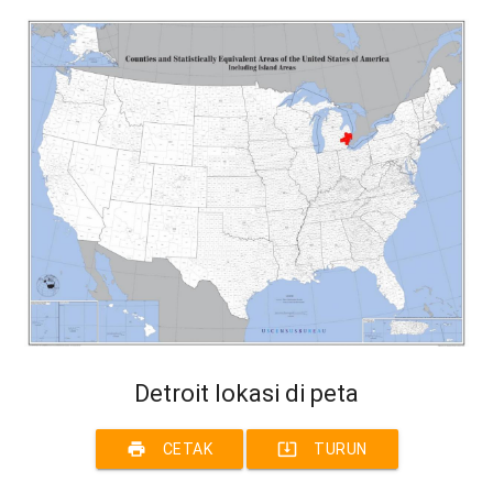
Detroit lokasi di peta
print
system_update_alt
CETAK
TURUN